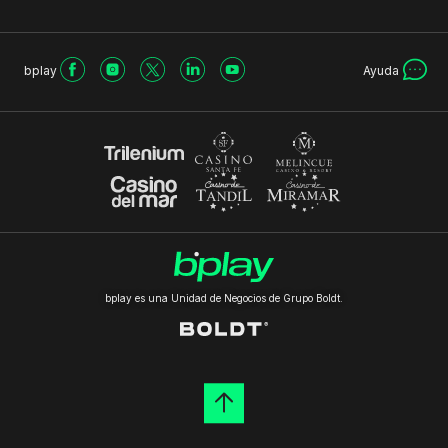
bplay
Ayuda
bplay es una Unidad de Negocios de Grupo Boldt.