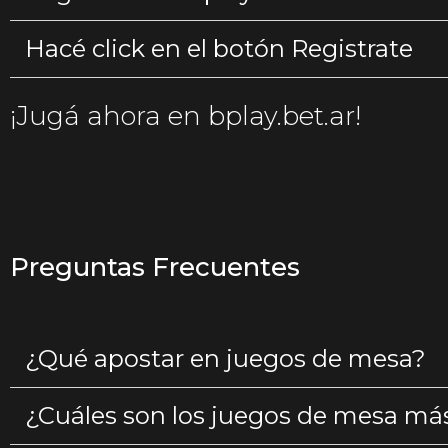
Hacé click en el botón Registrate
¡Jugá ahora en bplay.bet.ar!
Preguntas Frecuentes
¿Qué apostar en juegos de mesa?
¿Cuáles son los juegos de mesa má