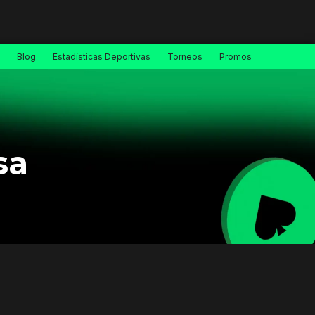
Blog
Estadísticas Deportivas
Torneos
Promos
sa