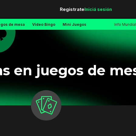
Registrate
Iniciá sesión
egos de mesa
Video Bingo
Mini Juegos
Info Mundial
s en juegos de me