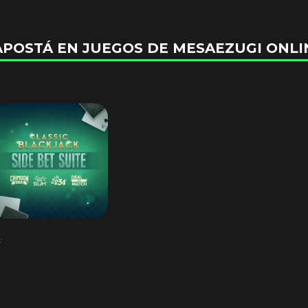
APOSTÁ EN JUEGOS DE MESAEZUGI ONLI