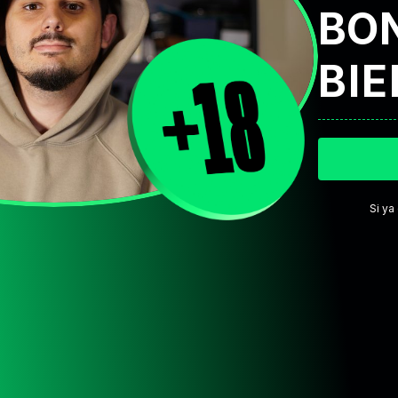
BO
BI
Si ya