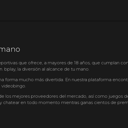
u mano
portivas que ofrece, a mayores de 18 años, que cumplan con 
 bplay, la diversión al alcance de tu mano.
e una forma mucho más divertida. En nuestra plataforma encon
a videobingo.
s de los mejores proveedores del mercado, así como juegos d
 y chatear en todo momento mientras ganas cientos de premio
 esta razón, les ofrecemos servicios que se caracterizan por
, tales como, Lotería de la Provincia Buenos Aires, Lotería d