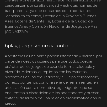
clientes. Por esta razón, les ofrecemos servicios que se
caracterizan por su alta calidad y estrictas normas de
transparencia, ya que contamos con importantes
licencias, tales como, Lotería de la Provincia Buenos
Aires, Lotería de Santa Fe, Lotería de la Ciudad de
Buenos Aires y Comisión Nacional de Juegos de Azar
(CONAJZAR).
bplay, juego seguro y confiable
Apostamos a una participación informada y racional por
parte de nuestros usuarios para que todos puedan
disfrutar de los juegos de azar de forma saludable y
divertida. Además, cumplimos con las estrictas
normativas de los reguladores y el juego responsable,
por eso, contamos con una serie de herramientas, en
articulación con la normativa legal vigente, que se
encuentran a disposición de los apostadores y buscan
evitar el desarrollo de una relación problemática con el
juego.